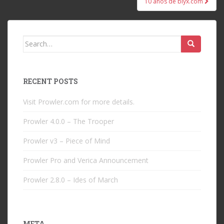
10 años de blyx.com
Search
for:
RECENT POSTS
Visit Prowler.com for more details.
Prowler 4.0.0 – The Trooper
Prowler v3 – Piece of Mind
Prowler Pro and Verica Announcement
Prowler 2.8.0 – Ides of March
META