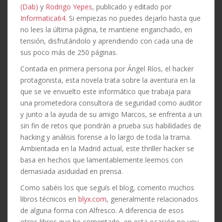
(Dab)
y
Rodrigo Yepes
, publicado y editado por
Informatica64
. Si empiezas no puedes dejarlo hasta que
no lees la última página, te mantiene enganchado, en
tensión, disfrutándolo y aprendiendo con cada una de
sus poco más de 250 páginas.
Contada en primera persona por Ángel Ríos, el hacker
protagonista, esta novela trata sobre la aventura en la
que se ve envuelto este informático que trabaja para
una prometedora consultora de seguridad como auditor
y junto a la ayuda de su amigo Marcos, se enfrenta a un
sin fin de retos que pondrán a prueba sus habilidades de
hacking y análisis forense a lo largo de toda la trama.
Ambientada en la Madrid actual, este thriller hacker se
basa en hechos que lamentablemente leemos con
demasiada asiduidad en prensa.
Como sabéis los que seguís el blog, comento muchos
libros técnicos en
blyx.com
, generalmente relacionados
de alguna forma con Alfresco. A diferencia de esos
otros libros que he comentado, en esta ocasión no voy