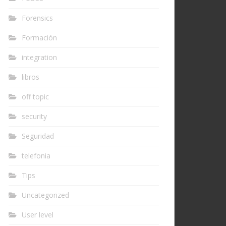
Forensics
Formación
integration
libros
off topic
security
Seguridad
telefonia
Tips
Uncategorized
User level