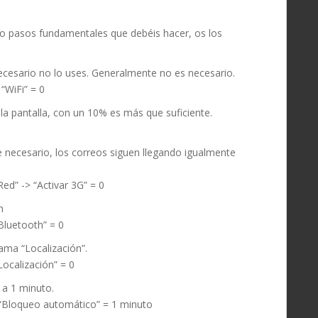
o pasos fundamentales que debéis hacer, os los
necesario no lo uses. Generalmente no es necesario.
 “WiFi” = 0
 la pantalla, con un 10% es más que suficiente.
 necesario, los correos siguen llegando igualmente
Red” -> “Activar 3G” = 0
h
“Bluetooth” = 0
lama “Localización”.
“Localización” = 0
 a 1 minuto.
> “Bloqueo automático” = 1 minuto