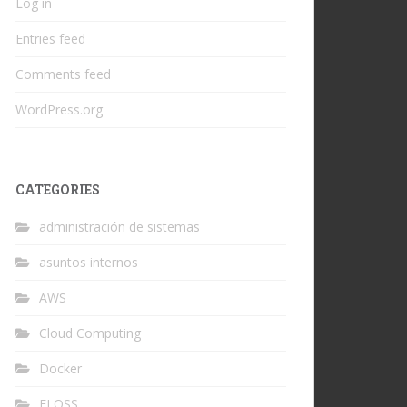
Log in
Entries feed
Comments feed
WordPress.org
CATEGORIES
administración de sistemas
asuntos internos
AWS
Cloud Computing
Docker
FLOSS