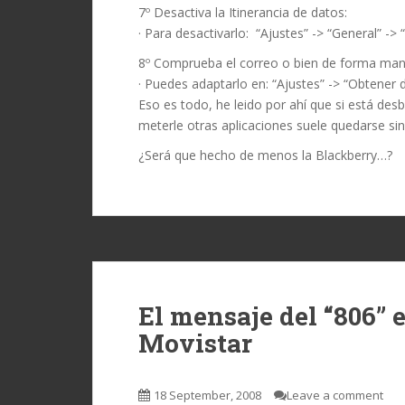
7º Desactiva la Itinerancia de datos:
· Para desactivarlo: “Ajustes” -> “General” -> 
8º Comprueba el correo o bien de forma manu
· Puedes adaptarlo en: “Ajustes” -> “Obtene
Eso es todo, he leido por ahí que si está des
meterle otras aplicaciones suele quedarse sin
¿Será que hecho de menos la Blackberry…?
El mensaje del “806” 
Movistar
18 September, 2008
Leave a comment