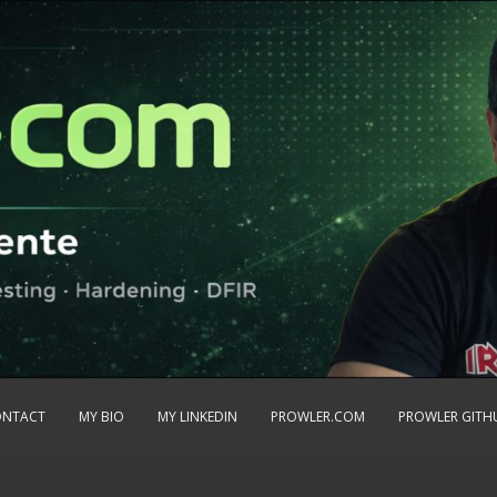
ONTACT
MY BIO
MY LINKEDIN
PROWLER.COM
PROWLER GITH