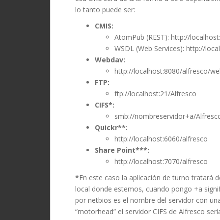
lo tanto puede ser:
CMIS:
AtomPub (REST): http://localhost
WSDL (Web Services): http://loca
Webdav:
http://localhost:8080/alfresco/w
FTP:
ftp://localhost:21/Alfresco
CIFS*:
smb://nombreservidor+a/Alfresc
Quickr**:
http://localhost:6060/alfresco
Share Point***:
http://localhost:7070/alfresco
*
En este caso la aplicación de turno tratará d
local donde estemos, cuando pongo +a signif
por netbios es el nombre del servidor con una 
“motorhead” el servidor CIFS de Alfresco ser