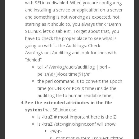
with SELinux disabled. When you are configuring
and installing a service or application on a server
and something is not working as expected, not
starting as it should to, you always think “Damn
SELinux, let’s disable it”. Forget about that, you
have to check the proper place to see what is
going on with it: the Audit logs. Check
/var/log/audit/audit.log and look for lines with
“denied”.
tail -f /var/log/audit/audit.log | perl -
pe ‘s/(\d+)/localtime($1)/e’
the perl command is to convert the Epoch
time (or UNIX or POSIX time) inside the
audit.log file to human readable time.
See the extended attributes in the file
system
that SELinux use:
ls -ltraZ # most important here is the Z
ls -ltraZ /etc/nginx/nginx.conf will show:
-rw-r–
r–. root root system_u:object_r:httpd_