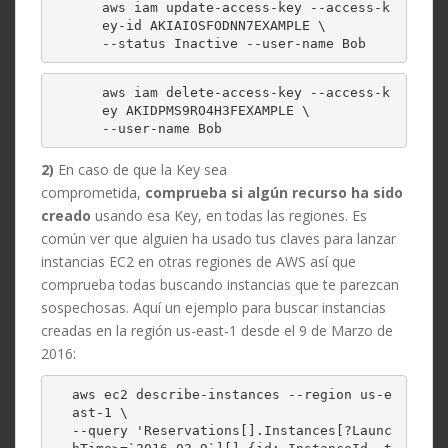
aws iam update-access-key --access-k
ey-id AKIAIOSFODNN7EXAMPLE \

--status Inactive --user-name Bob
aws iam delete-access-key --access-k
ey AKIDPMS9RO4H3FEXAMPLE \

--user-name Bob
2)
En caso de que la Key sea
comprometida,
comprueba si algún recurso ha sido
creado
usando esa Key, en todas las regiones. Es
común ver que alguien ha usado tus claves para lanzar
instancias EC2 en otras regiones de AWS así que
comprueba todas buscando instancias que te parezcan
sospechosas. Aquí un ejemplo para buscar instancias
creadas en la región us-east-1 desde el 9 de Marzo de
2016:
aws ec2 describe-instances --region us-e
ast-1 \

--query 'Reservations[].Instances[?Launc