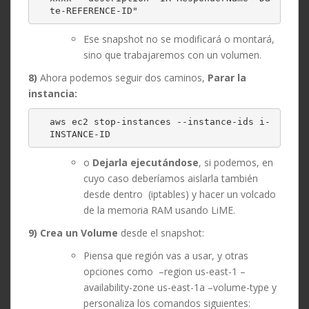
te-REFERENCE-ID"
Ese snapshot no se modificará o montará,
sino que trabajaremos con un volumen.
8)
Ahora podemos seguir dos caminos,
Parar la
instancia:
aws ec2 stop-instances --instance-ids i-
INSTANCE-ID
o
Dejarla ejecutándose
, si podemos, en
cuyo caso deberíamos aislarla también
desde dentro (iptables) y hacer un volcado
de la memoria RAM usando LiME.
9) Crea un Volume
desde el snapshot:
Piensa que región vas a usar, y otras
opciones como –region us-east-1 –
availability-zone us-east-1a –volume-type y
personaliza los comandos siguientes: