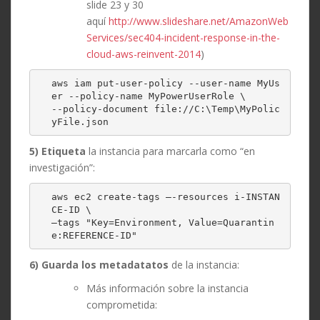
slide 23 y 30
aquí
http://www.slideshare.net/AmazonWeb
Services/sec404-incident-response-in-the-
cloud-aws-reinvent-2014
)
aws iam put-user-policy --user-name MyUs
er --policy-name MyPowerUserRole \

--policy-document file://C:\Temp\MyPolic
yFile.json
5) Etiqueta
la instancia para marcarla como “en
investigación”:
aws ec2 create-tags –-resources i-INSTAN
CE-ID \

–tags "Key=Environment, Value=Quarantin
e:REFERENCE-ID"
6) Guarda
los
metadatatos
de la instancia:
Más información sobre la instancia
comprometida: