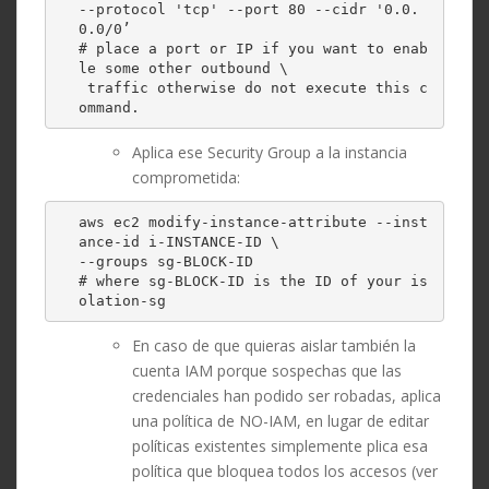
--protocol 'tcp' --port 80 --cidr '0.0.
0.0/0’ 

# place a port or IP if you want to enab
le some other outbound \

 traffic otherwise do not execute this c
ommand.
Aplica ese Security Group a la instancia
comprometida:
aws ec2 modify-instance-attribute --inst
ance-id i-INSTANCE-ID \

--groups sg-BLOCK-ID 

# where sg-BLOCK-ID is the ID of your is
olation-sg
En caso de que quieras aislar también la
cuenta IAM porque sospechas que las
credenciales han podido ser robadas, aplica
una política de NO-IAM, en lugar de editar
políticas existentes simplemente plica esa
política que bloquea todos los accesos (ver