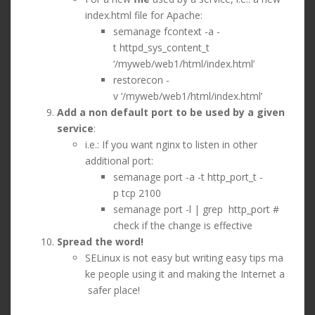
index.html file for Apache:
semanage fcontext -a -
t httpd_sys_content_t
‘/myweb/web1/html/index.html’
restorecon -
v ‘/myweb/web1/html/index.html’
Add a non default port to be used by a given
service
:
i.e.: If you want nginx to listen in other
additional port:
semanage port -a -t http_port_t -
p tcp 2100
semanage port -l | grep http_port #
check if the change is effective
Spread the word!
SELinux is not easy but writing easy tips ma
ke people using it and making the Internet a
safer place!