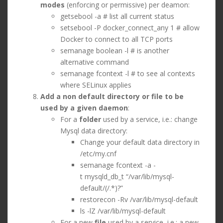
modes
(enforcing or permissive) per deamon:
getsebool -a # list all current status
setsebool -P docker_connect_any 1 # allow
Docker to connect to all TCP ports
semanage boolean -l # is another
alternative command
semanage fcontext -l # to see al contexts
where SELinux applies
Add a non default directory or file to be
used by a given daemon
:
For a
folder
used by a service, i.e.: change
Mysql data directory:
Change your default data directory in
/etc/my.cnf
semanage fcontext -a -
t mysqld_db_t “/var/lib/mysql-
default/(/.*)?”
restorecon -Rv /var/lib/mysql-default
ls -lZ /var/lib/mysql-default
For a new
file
used by a service, i.e.: a new