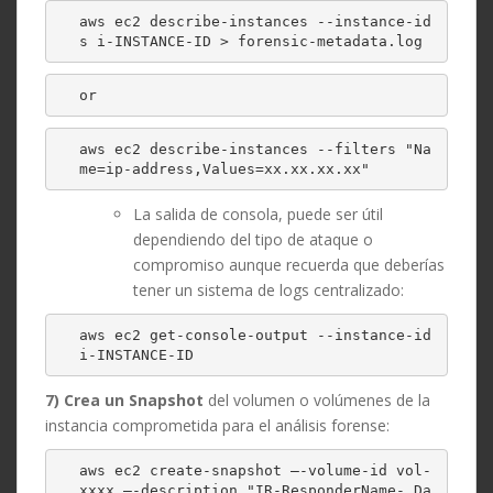
aws ec2 describe-instances --instance-id
s i-INSTANCE-ID > forensic-metadata.log
or
aws ec2 describe-instances --filters "Na
me=ip-address,Values=xx.xx.xx.xx"
La salida de consola, puede ser útil
dependiendo del tipo de ataque o
compromiso aunque recuerda que deberías
tener un sistema de logs centralizado:
aws ec2 get-console-output --instance-id 
i-INSTANCE-ID
7) Crea un Snapshot
del volumen o volúmenes de la
instancia comprometida para el análisis forense:
aws ec2 create-snapshot –-volume-id vol-
xxxx –-description "IR-ResponderName- Da