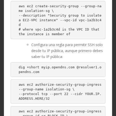
aws ec2 create-security-group --group-na
me isolation-sg \

--description "Security group to isolate 
a EC2-VPC instance" --vpc-id vpc-1a2b3c4
d 

# where vpc-1a2b3c4d is the VPC ID that 
the instance is member of
Configura una regla para permitir SSH solo
desde tu IP pública, aunque primero debes
saber tu IP pública:
dig +short myip.opendns.com @resolver1.o
pendns.com
aws ec2 authorize-security-group-ingress 
--group-name isolation-sg \

--protocol tcp --port 22 --cidr YOUR.IP.
ADDRESS.HERE/32
aws ec2 authorize-security-group-ingress 
--group-id sg-BLOCK-ID \
