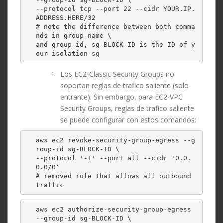
--protocol tcp --port 22 --cidr YOUR.IP.
ADDRESS.HERE/32 

# note the difference between both comma
nds in group-name \

and group-id, sg-BLOCK-ID is the ID of y
our isolation-sg
Los EC2-Classic Security Groups no
soportan reglas de trafico saliente (solo
entrante). Sin embargo, para EC2-VPC
Security Groups, reglas de trafico saliente
se puede configurar con estos comandos:
aws ec2 revoke-security-group-egress --g
roup-id sg-BLOCK-ID \

--protocol '-1' --port all --cidr '0.0.
0.0/0’ 

# removed rule that allows all outbound 
traffic
aws ec2 authorize-security-group-egress 
--group-id sg-BLOCK-ID \
