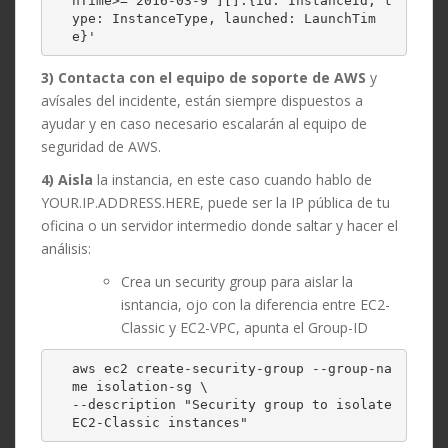
hTime>=`2016-03-9`][].{id: InstanceId, t
ype: InstanceType, launched: LaunchTim
e}'
3) Contacta con el equipo de soporte de AWS
y
avísales del incidente, están siempre dispuestos a
ayudar y en caso necesario escalarán al equipo de
seguridad de AWS.
4) Aisla
la instancia, en este caso cuando hablo de
YOUR.IP.ADDRESS.HERE, puede ser la IP pública de tu
oficina o un servidor intermedio donde saltar y hacer el
análisis:
Crea un security group para aislar la
isntancia, ojo con la diferencia entre EC2-
Classic y EC2-VPC, apunta el Group-ID
aws ec2 create-security-group --group-na
me isolation-sg \

--description "Security group to isolate 
EC2-Classic instances"