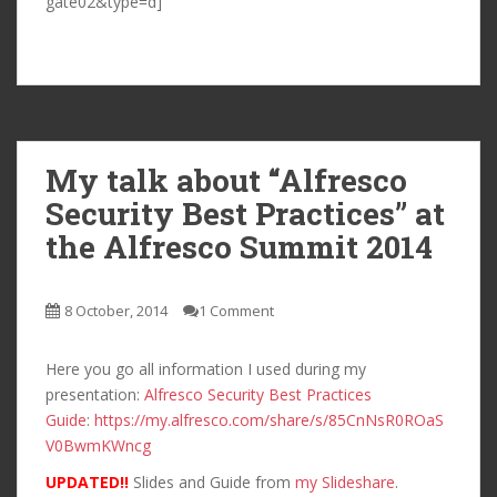
gate02&type=d]
My talk about “Alfresco
Security Best Practices” at
the Alfresco Summit 2014
8 October, 2014
1 Comment
Here you go all information I used during my
presentation:
Alfresco Security Best Practices
Guide
:
https://my.alfresco.com/share/s/85CnNsR0ROaS
V0BwmKWncg
UPDATED!!
Slides and Guide from
my Slideshare
.