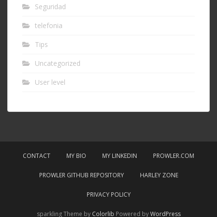
Seguridad
telefonia
Tips
Uncategorized
User level
CONTACT
MY BIO
MY LINKEDIN
PROWLER.COM
PROWLER GITHUB REPOSITORY
HARLEY ZONE
PRIVACY POLICY
sparkling Theme by
Colorlib
Powered by
WordPress