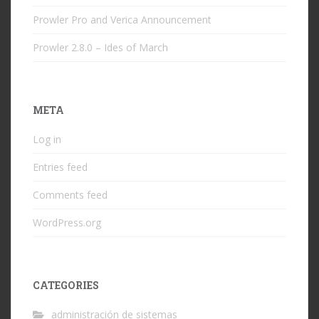
Prowler Pro and Verica Announcement
Prowler 2.8.0 – Ides of March
META
Log in
Entries feed
Comments feed
WordPress.org
CATEGORIES
administración de sistemas