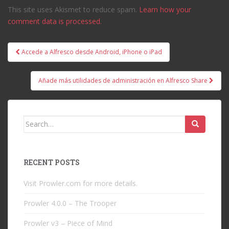
This site uses Akismet to reduce spam.
Learn how your
comment data is processed.
Post
Accede a Alfresco desde Android, iPhone o iPad
navigation
Añade más utilidades de administración en Alfresco Share
Search
for:
RECENT POSTS
Visit Prowler.com for more details.
Prowler 4.0.0 – The Trooper
Prowler v3 – Piece of Mind