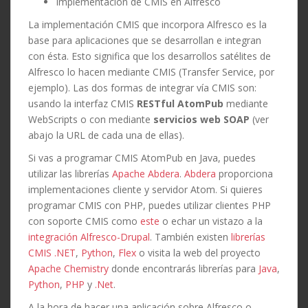
Implementación de CMIS en Alfresco
La implementación CMIS que incorpora Alfresco es la
base para aplicaciones que se desarrollan e integran
con ésta. Esto significa que los desarrollos satélites de
Alfresco lo hacen mediante CMIS (Transfer Service, por
ejemplo). Las dos formas de integrar vía CMIS son:
usando la interfaz CMIS
RESTful AtomPub
mediante
WebScripts o con mediante
servicios web SOAP
(ver
abajo la URL de cada una de ellas).
Si vas a programar CMIS AtomPub en Java, puedes
utilizar las librerías
Apache Abdera
.
Abdera
proporciona
implementaciones cliente y servidor Atom. Si quieres
programar CMIS con PHP, puedes utilizar clientes PHP
con soporte CMIS como
este
o echar un vistazo a la
integración Alfresco-Drupal
. También existen
librerías
CMIS .NET
,
Python
,
Flex
o visita la web del proyecto
Apache Chemistry
donde encontrarás librerías para
Java
,
Python
,
PHP
y
.Net
.
A la hora de hacer una aplicación sobre Alfresco o