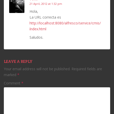
21 April, 2012 at 1:32 pm
Hola,
La URL correcta es
http://localhost:8080/alfresco/service/cmis/
índex.html
Saludos.
LEAVE A REPLY
Your email address will not be published.
Required fields are
marked
*
Comment
*