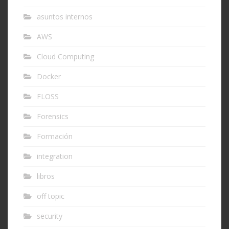
asuntos internos
AWS
Cloud Computing
Docker
FLOSS
Forensics
Formación
integration
libros
off topic
security