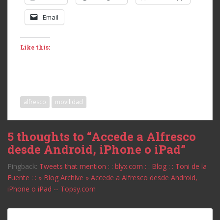
Email
Like this:
alfresco
movilidad
5 thoughts to “Accede a Alfresco
desde Android, iPhone o iPad”
Pingback:
Tweets that mention : : blyx.com : : Blog : : Toni de la
Fuente : : » Blog Archive » Accede a Alfresco desde Android,
iPhone o iPad -- Topsy.com