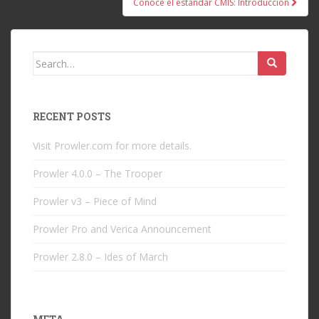
Conoce el estándar CMIS: Introducción
Search
for:
RECENT POSTS
Visit Prowler.com for more details.
Prowler 4.0.0 – The Trooper
Prowler v3 – Piece of Mind
Prowler Pro and Verica Announcement
Prowler 2.8.0 – Ides of March