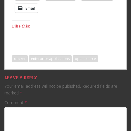
Email
Like this:
docker
enterprise applications
open source
LEAVE A REPLY
Your email address will not be published.
Required fields are
marked
*
Comment
*