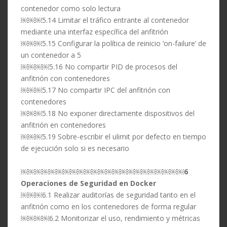
contenedor como solo lectura
￼￼￼5.14 Limitar el tráfico entrante al contenedor
mediante una interfaz específica del anfitrión
￼￼￼5.15 Configurar la política de reinicio ‘on-failure’ de
un contenedor a 5
￼￼￼￼5.16 No compartir PID de procesos del
anfitrión con contenedores
￼￼￼5.17 No compartir IPC del anfitrión con
contenedores
￼￼￼5.18 No exponer directamente dispositivos del
anfitrión en contenedores
￼￼￼5.19 Sobre-escribir el ulimit por defecto en tiempo
de ejecución solo si es necesario
￼￼￼￼￼￼￼￼￼￼￼￼￼￼￼￼￼￼￼￼￼￼￼
6
Operaciones de Seguridad en Docker
￼￼￼6.1 Realizar auditorías de seguridad tanto en el
anfitrión como en los contenedores de forma regular
￼￼￼￼6.2 Monitorizar el uso, rendimiento y métricas