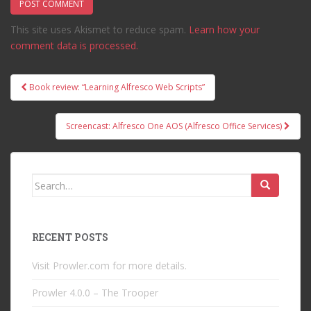
This site uses Akismet to reduce spam.
Learn how your
comment data is processed.
Post
Book review: “Learning Alfresco Web Scripts”
navigation
Screencast: Alfresco One AOS (Alfresco Office Services)
Search
for:
RECENT POSTS
Visit Prowler.com for more details.
Prowler 4.0.0 – The Trooper