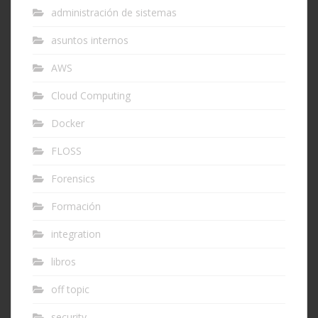
administración de sistemas
asuntos internos
AWS
Cloud Computing
Docker
FLOSS
Forensics
Formación
integration
libros
off topic
security