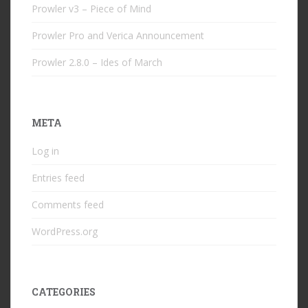
Prowler v3 – Piece of Mind
Prowler Pro and Verica Announcement
Prowler 2.8.0 – Ides of March
META
Log in
Entries feed
Comments feed
WordPress.org
CATEGORIES