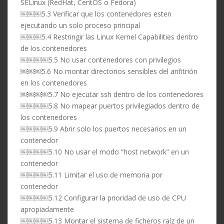
SELinux (RedHat, CentOS o Fedora)
￼￼￼5.3 Verificar que los contenedores esten
ejecutando un solo proceso principal
￼￼￼5.4 Restringir las Linux Kernel Capabilities dentro
de los contenedores
￼￼￼￼5.5 No usar contenedores con privilegios
￼￼￼5.6 No montar directorios sensibles del anfitrión
en los contenedores
￼￼￼￼5.7 No ejecutar ssh dentro de los contenedores
￼￼￼￼5.8 No mapear puertos privilegiados dentro de
los contenedores
￼￼￼￼5.9 Abrir solo los puertos necesarios en un
contenedor
￼￼￼￼5.10 No usar el modo “host network” en un
contenedor
￼￼￼￼5.11 Limitar el uso de memoria por
contenedor
￼￼￼￼5.12 Configurar la prioridad de uso de CPU
apropiadamente
￼￼￼￼5.13 Montar el sistema de ficheros raíz de un