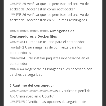
￼￼￼3.25 Verificar que los permisos del archivo de
socket de Docker están como root:docker
￼￼￼3.26 Verificar que los permisos del archivo de
socket de Docker están en 660 o más restringidos
￼￼￼￼￼￼￼￼￼￼￼￼
4 Imágenes de
Contenedores y Dockerfiles
￼￼￼￼4.1 Crean un usuario para el contenedor
￼￼￼4.2 Usar imágenes de confianza para los
contenedores
￼￼￼￼4.3 No instalar paquetes innecesarios en el
contenedor
￼￼￼4.4 Regenerar las imágenes si es necesario con
parches de seguridad
5 Runtime del contenedor
￼￼￼￼￼￼￼￼￼￼￼￼￼￼5.1 Verificar el perfil de
AppArmor (Debian o Ubuntu)
￼￼￼￼5.2 Verificar las opciones de seguridad de