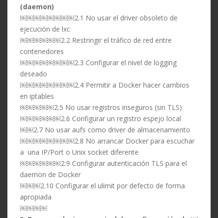
(daemon)
￼￼￼￼￼￼￼￼2.1 No usar el driver obsoleto de
ejecución de lxc
￼￼￼￼￼￼2.2 Restringir el tráfico de red entre
contenedores
￼￼￼￼￼￼￼￼2.3 Configurar el nivel de logging
deseado
￼￼￼￼￼￼￼￼2.4 Permitir a Docker hacer cambios
en iptables
￼￼￼￼￼2.5 No usar registros inseguros (sin TLS)
￼￼￼￼￼￼2.6 Configurar un registro espejo local
￼￼2.7 No usar aufs como driver de almacenamiento
￼￼￼￼￼￼￼￼2.8 No arrancar Docker para escuchar
a una IP/Port o Unix socket diferente
￼￼￼￼￼￼2.9 Configurar autenticación TLS para el
daemon de Docker
￼￼￼2.10 Configurar el ulimit por defecto de forma
apropiada
￼￼￼￼