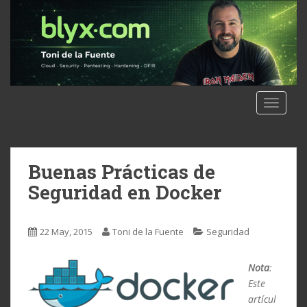
S
k
i
p
t
o
m
TOGGLE
a
i
n
c
Buenas Prácticas de
o
Seguridad en Docker
n
t
e
22 May, 2015
Toni de la Fuente
Seguridad
n
t
Nota
:
Este
artícul