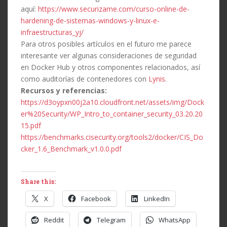
aquí:
https://www.securizame.com/curso-online-de-
hardening-de-sistemas-windows-y-linux-e-
infraestructuras_yj/
Para otros posibles artículos en el futuro me parece
interesante ver algunas consideraciones de seguridad
en Docker Hub y otros componentes relacionados, así
como auditorías de contenedores con
Lynis
.
Recursos y referencias:
https://d3oypxn00j2a10.cloudfront.net/assets/img/Dock
er%20Security/WP_Intro_to_container_security_03.20.20
15.pdf
https://benchmarks.cisecurity.org/tools2/docker/CIS_Do
cker_1.6_Benchmark_v1.0.0.pdf
Share this:
X
Facebook
LinkedIn
Reddit
Telegram
WhatsApp