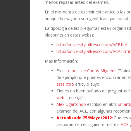
menos repasar antes del examen.
En el momento de escribir este artículo las 
aunque la mayoría son genéricas que son útile
La tipología de las preguntas están organizad
blueprints en estas webs):
http://university.alfresco.com/ACE.html
http://university.alfresco.com/ACA.html
Más información:
En
este post de Carlos Miguens
(Traini
de ejemplo que puedes encontrar en el
este otro
artículo suyo.
Tienes un buen puñado de preguntas f
web
– en inglés.
Alex Ugartondo
escribió en abril
un artí
examen del ACE, con algunas recomend
Actualizado 25/Mayo/2012:
Puedes v
preparado en el siguiente test del
ACE
y