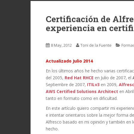
Certificación de Alf
experiencia en certif
8 May, 2012
Toni de la Fuente
Formac
Actualizado Julio 2014
En los últimos años he hecho varias certific
del 2005,
Red Hat RHCE
en Julio de 2007, el
Septiembre de 2007,
ITILv3
en 2009,
Alfres
AWS Certified Solutions Architect
en Abri
tanto en formato como en dificultad.
En este artículo quiero compartir mi experien
e intentar orientaros sobre la mejor forma de
Alfresco basado en mi opinión y también en
hecho.