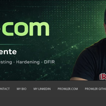
ONTACT
MY BIO
MY LINKEDIN
PROWLER.COM
PROWLER GITH