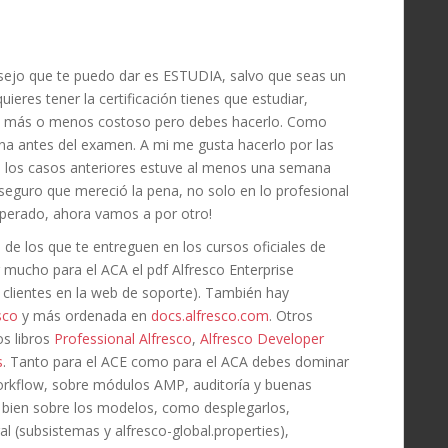
nsejo que te puedo dar es ESTUDIA, salvo que seas un
ieres tener la certificación tienes que estudiar,
erá más o menos costoso pero debes hacerlo. Como
a antes del examen. A mi me gusta hacerlo por las
s los casos anteriores estuve al menos una semana
seguro que mereció la pena, no solo en lo profesional
uperado, ahora vamos a por otro!
 de los que te entreguen en los cursos oficiales de
 mucho para el ACA el pdf Alfresco Enterprise
a clientes en la web de soporte). También hay
sco
y más ordenada en
docs.alfresco.com
. Otros
os libros
Professional Alfresco
,
Alfresco Developer
s
. Tanto para el ACE como para el ACA debes dominar
orkflow, sobre módulos AMP, auditoría y buenas
a bien sobre los modelos, como desplegarlos,
l (subsistemas y alfresco-global.properties),