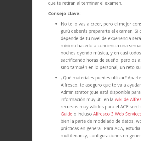
que te retiran al terminar el examen.
Consejo clave:
No te lo vas a creer, pero el mejor co
gurú deberás prepararte el examen. Si qu
depende de tu nivel de experiencia s
mínimo hacerlo a conciencia una seman
noches oyendo música, y en casi todo
sacrificando horas de sueño, pero os a
sino también en lo personal, un reto s
¿Qué materiales puedes utilizar? Aparte
Alfresco, te aseguro que te va a ayudar
Administrator (que está disponible par
información muy útil en la
wiki de Alfre
recursos muy válidos para el ACE son l
Guide
o incluso
Alfresco 3 Web Service
bien la parte de modelado de datos, w
prácticas en general. Para ACA, estudi
multitenancy, configuraciones en genera