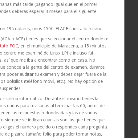
anas más tarde (pagando igual que en el primer
endes deberás esperar 3 meses para el siguiente
 son 195 dólares, unos 150€. El ACE cuesta lo mismo.
(ACA o ACE) tienes que seleccionar el centro donde te
ituto FOC
, en el municipio de Maracena, a 15 minutos
o centro me examiné de Linux LPI e incluso fui
s, así que me iba a encontrar como en casa. No
ue conoce a la gente del centro de examen, durante
ara poder auditar tu examen y debes dejar fuera de la
os bolsillos (teléfono móvil, etc.). No hay opción de
 suspendes.
o sistema informático. Durante el mismo tienes la
nes dudas para revisarlas al terminar las 60, antes de
 tienen las respuestas redondeadas y las de varias
ro siempre se indican cuantas son las que tienes que
 no eliges el numero pedido o respondes cada pregunta.
e de pizarra tamaño folio para poder tomar notas,