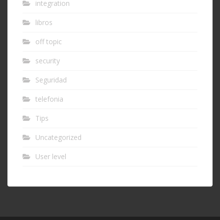
integration
libros
off topic
security
Seguridad
telefonia
Tips
Uncategorized
User level