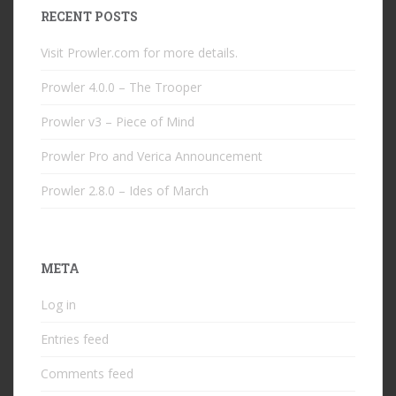
RECENT POSTS
Visit Prowler.com for more details.
Prowler 4.0.0 – The Trooper
Prowler v3 – Piece of Mind
Prowler Pro and Verica Announcement
Prowler 2.8.0 – Ides of March
META
Log in
Entries feed
Comments feed