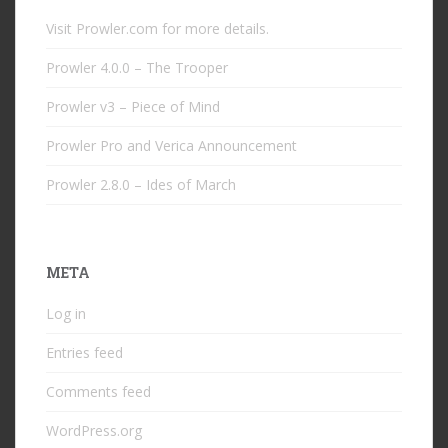
Visit Prowler.com for more details.
Prowler 4.0.0 – The Trooper
Prowler v3 – Piece of Mind
Prowler Pro and Verica Announcement
Prowler 2.8.0 – Ides of March
META
Log in
Entries feed
Comments feed
WordPress.org