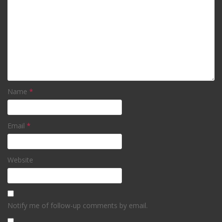
Name
*
Email
*
Website
Notify me of follow-up comments by email.