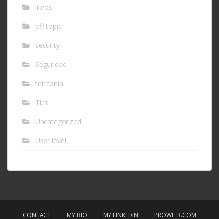
libros
off topic
security
Seguridad
telefonia
Tips
Uncategorized
User level
CONTACT
MY BIO
MY LINKEDIN
PROWLER.COM