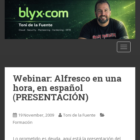
S
k
i
p
t
o
m
TOGGLE
a
i
n
c
Webinar: Alfresco en una
o
hora, en español
n
(PRESENTACIÓN)
t
e
n
19 November, 2009
Toni de la Fuente
t
Formación
Lo prometido es deuda, aquí está la presentación del