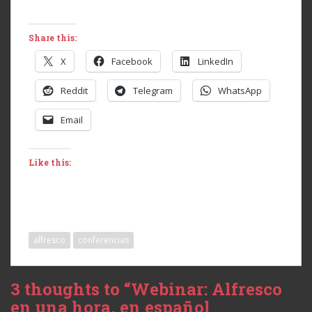
Share this:
X
Facebook
LinkedIn
Reddit
Telegram
WhatsApp
Email
Like this:
alfresco
conferencias
3 thoughts to “Webinar: Alfresco
en una hora, en español