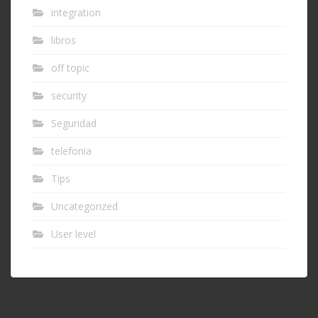
integration
libros
off topic
security
Seguridad
telefonia
Tips
Uncategorized
User level