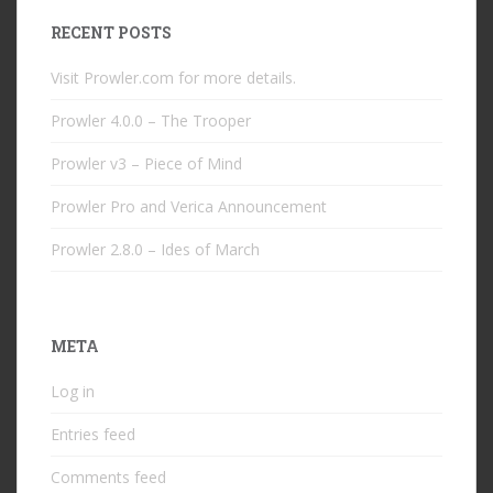
RECENT POSTS
Visit Prowler.com for more details.
Prowler 4.0.0 – The Trooper
Prowler v3 – Piece of Mind
Prowler Pro and Verica Announcement
Prowler 2.8.0 – Ides of March
META
Log in
Entries feed
Comments feed