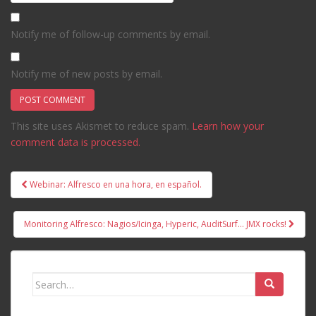
Notify me of follow-up comments by email.
Notify me of new posts by email.
This site uses Akismet to reduce spam.
Learn how your
comment data is processed.
Post
Webinar: Alfresco en una hora, en español.
navigation
Monitoring Alfresco: Nagios/Icinga, Hyperic, AuditSurf… JMX rocks!
Search
for: