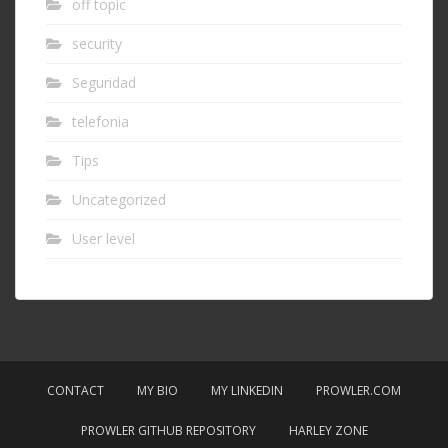
off topic
security
Seguridad
telefonia
Tips
Uncategorized
User level
CONTACT
MY BIO
MY LINKEDIN
PROWLER.COM
PROWLER GITHUB REPOSITORY
HARLEY ZONE