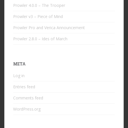
Prowler 4.0.0 – The Trooper
Prowler v3 – Piece of Mind
Prowler Pro and Verica Announcement
Prowler 2.8.0 – Ides of March
META
Log in
Entries feed
Comments feed
WordPress.org