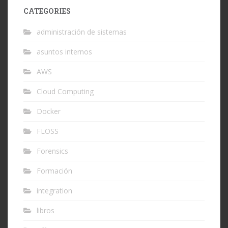
CATEGORIES
administración de sistemas
asuntos internos
AWS
Cloud Computing
Docker
FLOSS
Forensics
Formación
integration
libros